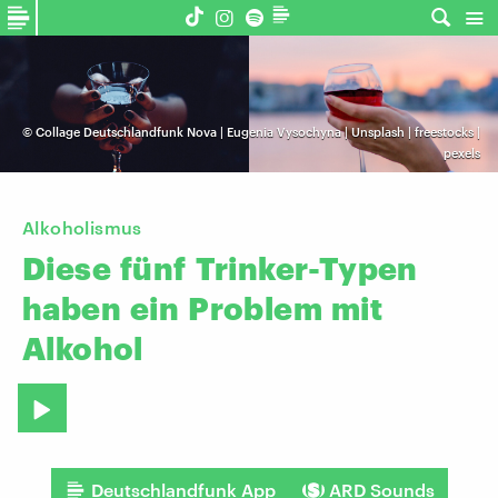
©
Collage Deutschlandfunk Nova | Eugenia Vysochyna | Unsplash | freestocks |
pexels
Alkoholismus
Diese
fünf
Trinker-Typen
haben
ein
Problem
mit
Alkohol
Deutschlandfunk App
ARD Sounds