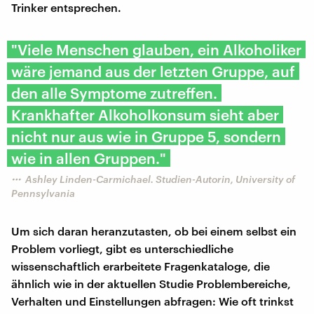
Trinker entsprechen.
"Viele Menschen glauben, ein Alkoholiker
wäre jemand aus der letzten Gruppe, auf
den alle Symptome zutreffen.
Krankhafter Alkoholkonsum sieht aber
nicht nur aus wie in Gruppe 5, sondern
wie in allen Gruppen."
Ashley Linden-Carmichael. Studien-Autorin, University of
Pennsylvania
Um sich daran heranzutasten, ob bei einem selbst ein
Problem vorliegt, gibt es unterschiedliche
wissenschaftlich erarbeitete Fragenkataloge, die
ähnlich wie in der aktuellen Studie Problembereiche,
Verhalten und Einstellungen abfragen: Wie oft trinkst