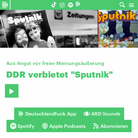
©
dpa/adn/imago/star-media
Aus Angst vor freier Meinungsäußerung
DDR
verbietet
"Sputnik"
Deutschlandfunk App
ARD Sounds
Spotify
Apple Podcasts
Abonnieren