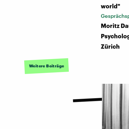
world"
Gesprächsp
Moritz D
Psycholog
Zürich
Weitere Beiträge