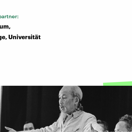
artner:
aum,
e, Universität