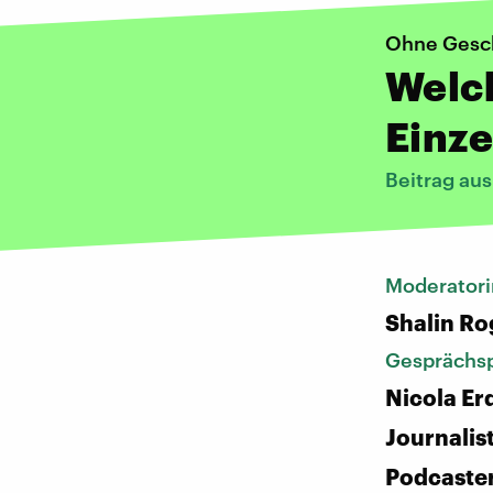
Ohne Gesc
Welc
Einze
Beitrag au
Moderatori
Shalin Ro
Gesprächsp
Nicola E
Journalis
Podcaster