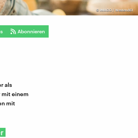
©
IMAGO / Westend61
ts
Abonnieren
r als
r mit einem
en mit
er