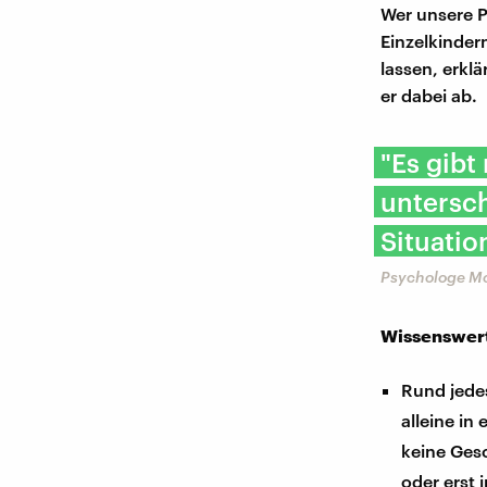
Wer unsere P
Einzelkinder
lassen, erkl
er dabei ab.
"Es gibt 
untersc
Situatio
Psychologe Mo
Wissenswert
Rund jede
alleine in
keine Ges
oder erst 