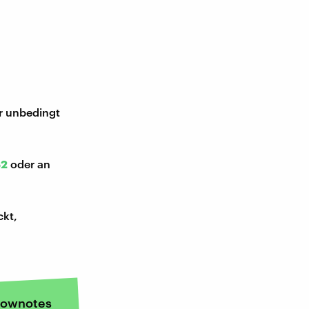
ir unbedingt
52
oder an
ckt,
ownotes