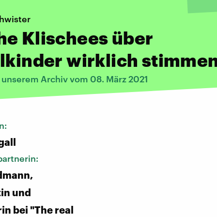
hwister
he Klischees über
lkinder wirklich stimme
s unserem Archiv vom 08. März 2021
n:
gall
artnerin:
rdmann,
tin und
in bei "The real