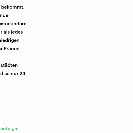
tt bekommt.
inder
isterkindern
r als jedes
niedrigen
hr Frauen
ßstädten
d es nur 24
heute gar