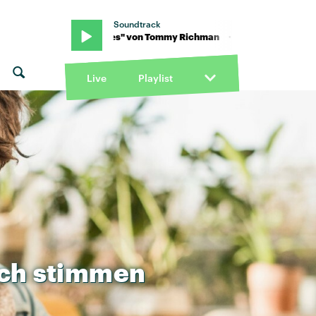
Soundtrack
· "Changes" von Tommy Richman · "Changes" von Tommy Richma
Live
Playlist
ich
stimmen