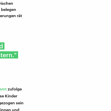
wischen
h belegen
ierungen rät
d
tern."
samt
zufolge
ese Kinder
gezogen sein
finnen und