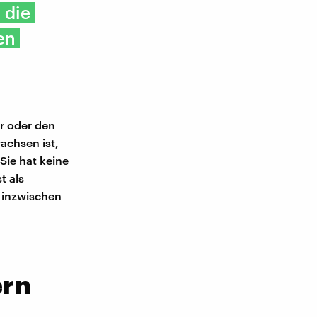
 die
en
r oder den
achsen ist,
Sie hat keine
t als
, inzwischen
ern