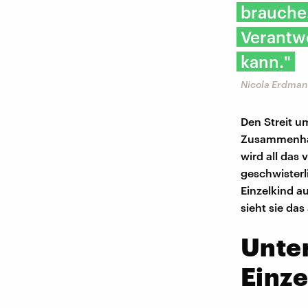
brauche.
Verantw
kann."
Nicola Erdman
Den Streit u
Zusammenhal
wird all das
geschwisterli
Einzelkind a
sieht sie das
Unte
Einz