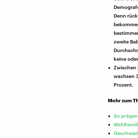
Demografe
Denn rück
bekommen,
bestimmen
zweite Ba
Durchschn
keine ode
Zwischen 
wachsen 30
Prozent.
Mehr zum Th
So prägen
Wahlfamil
Geschwiste