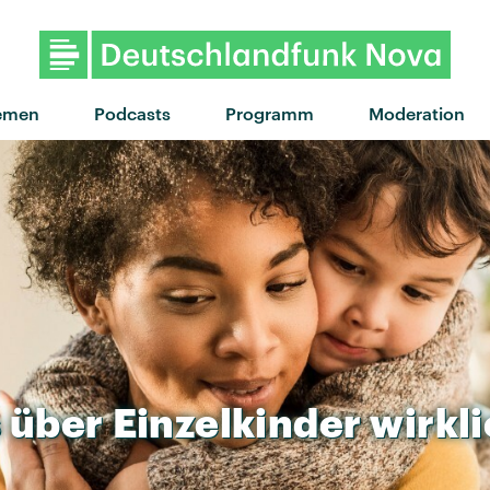
"Changes" von Tommy Richman 
emen
Podcasts
Programm
Moderation
s
über
Einzelkinder
wirkl