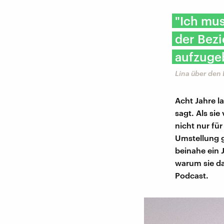
"Ich mus
der Bezi
aufzugeb
Lina über den 
Acht Jahre l
sagt. Als sie
nicht nur fü
Umstellung 
beinahe ein 
warum sie da
Podcast.