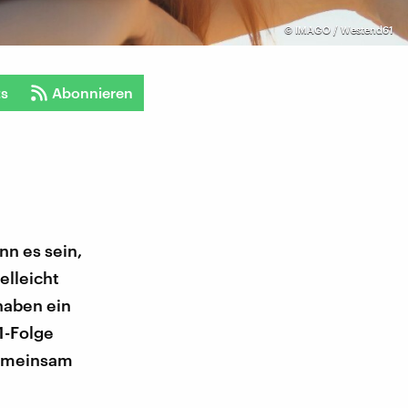
©
IMAGO / Westend61
ts
Abonnieren
nn es sein,
elleicht
haben ein
1-Folge
"gemeinsam