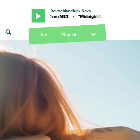
Deutschlandfunk Nova
night City" von M83 · "Midnight City" von M83
Live
Playlist