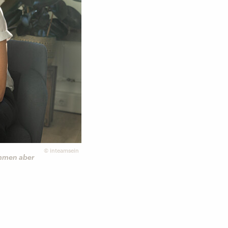
©
inteamsein
ommen aber