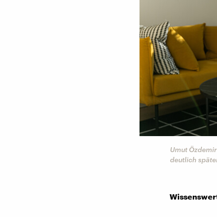
Umut Özdemir 
deutlich späte
Wissenswert