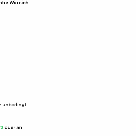
hte: Wie sich
ir unbedingt
52
oder an