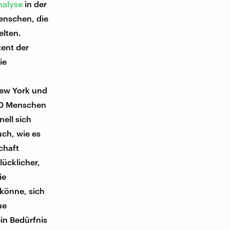
nalyse
in der
enschen, die
elten.
ent der
ie
New York und
200 Menschen
nell sich
uch, wie es
chaft
lücklicher,
ie
 könne, sich
ue
in Bedürfnis