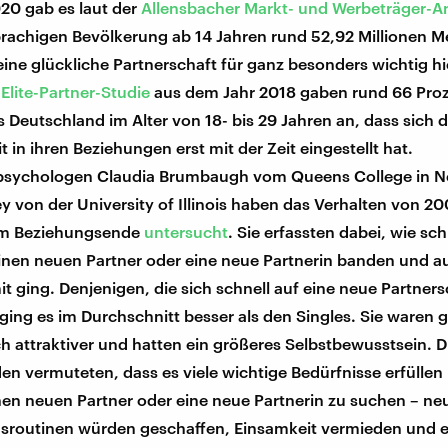
20 gab es laut der
Allensbacher Markt- und Werbeträger-A
rachigen Bevölkerung ab 14 Jahren rund 52,92 Millionen M
ine glückliche Partnerschaft für ganz besonders wichtig hi
r
Elite-Partner-Studie
aus dem Jahr 2018 gaben rund 66 Proz
 Deutschland im Alter von 18- bis 29 Jahren an, dass sich d
it in ihren Beziehungen erst mit der Zeit eingestellt hat.
lpsychologen Claudia Brumbaugh vom Queens College in 
ey von der University of Illinois haben das Verhalten von 
em Beziehungsende
untersucht
. Sie erfassten dabei, wie sch
inen neuen Partner oder eine neue Partnerin banden und a
t ging. Denjenigen, die sich schnell auf eine neue Partners
 ging es im Durchschnitt besser als den Singles. Sie waren g
ch attraktiver und hatten ein größeres Selbstbewusstsein. D
n vermuteten, dass es viele wichtige Bedürfnisse erfüllen
nen neuen Partner oder eine neue Partnerin zu suchen – ne
sroutinen würden geschaffen, Einsamkeit vermieden und e