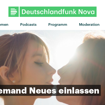
"Midnight City" von M83 · "Mid
emen
Podcasts
Programm
Moderation
jemand
Neues
einlassen