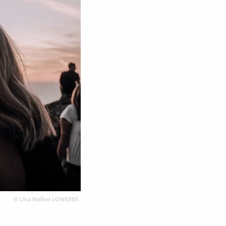
©
Lina Mallon LOWERES