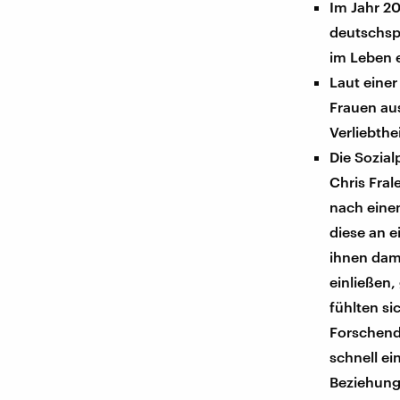
Im Jahr 20
deutschsp
im Leben e
Laut eine
Frauen aus
Verliebthe
Die Sozia
Chris Fral
nach ein
diese an e
ihnen dami
einließen,
fühlten si
Forschende
schnell ei
Beziehung