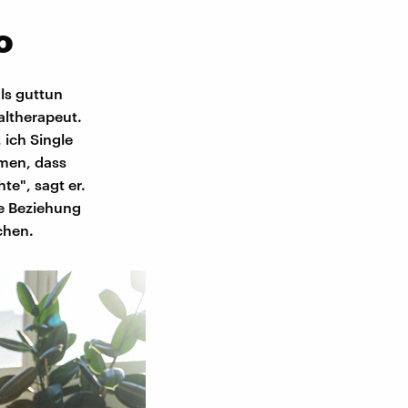
o
ls guttun
altherapeut.
 ich Single
hmen, dass
e", sagt er.
ue Beziehung
chen.