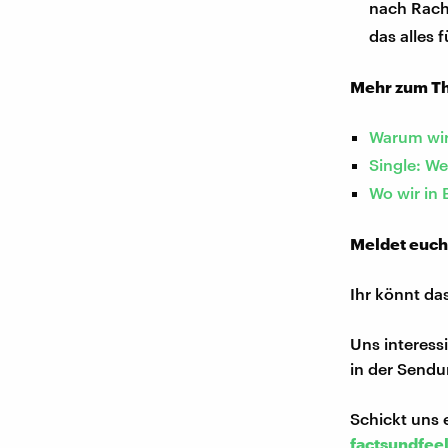
nach Rache
das alles 
Mehr zum T
Warum wir
Single: We
Wo wir in
Meldet euch
Ihr könnt da
Uns interess
in der Sendu
Schickt uns 
factsundfee