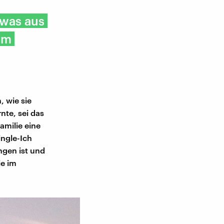
 was aus
um
, wie sie
nte, sei das
amilie eine
ngle-Ich
ngen ist und
ie im