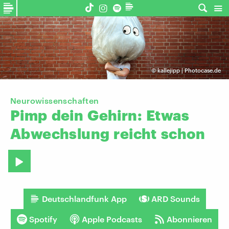
©
kallejipp | Photocase.de
Neurowissenschaften
Pimp
dein
Gehirn:
Etwas
Abwechslung
reicht
schon
Deutschlandfunk App
ARD Sounds
Spotify
Apple Podcasts
Abonnieren