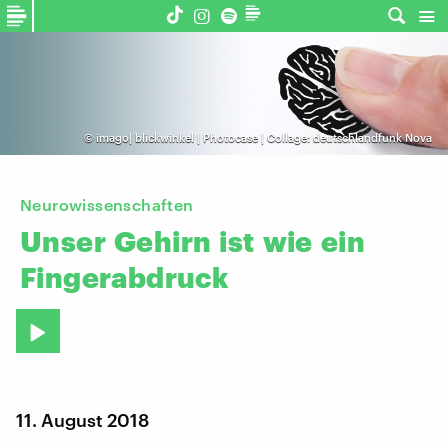
©
imago| blickwinkel | Photocase | Collage: deutschlandfunk Nova
Neurowissenschaften
Unser
Gehirn
ist
wie
ein
Fingerabdruck
11. August 2018