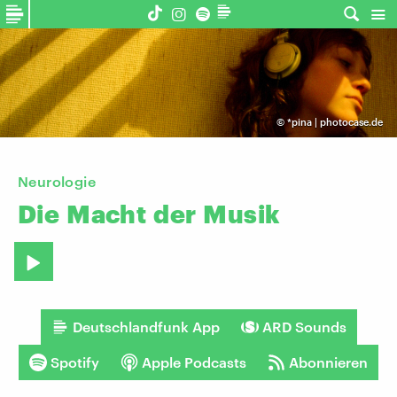
©
*pina | photocase.de
Neurologie
Die
Macht
der
Musik
Deutschlandfunk App
ARD Sounds
Spotify
Apple Podcasts
Abonnieren