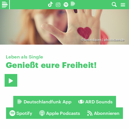
©
beornbjorn | photocase.de
Leben als Single
Genießt
eure
Freiheit!
Deutschlandfunk App
ARD Sounds
Spotify
Apple Podcasts
Abonnieren