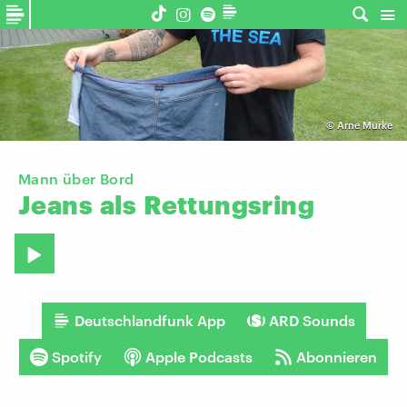
©
Arne Murke
Mann über Bord
Jeans
als
Rettungsring
Deutschlandfunk App
ARD Sounds
Spotify
Apple Podcasts
Abonnieren