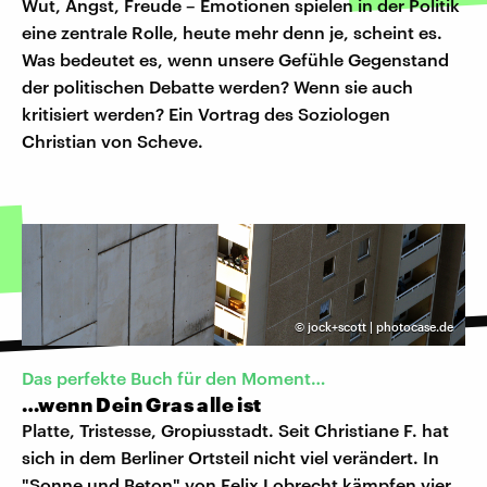
Wut, Angst, Freude – Emotionen spielen in der Politik
eine zentrale Rolle, heute mehr denn je, scheint es.
Was bedeutet es, wenn unsere Gefühle Gegenstand
der politischen Debatte werden? Wenn sie auch
kritisiert werden? Ein Vortrag des Soziologen
Christian von Scheve.
©
jock+scott | photocase.de
Das perfekte Buch für den Moment…
…wenn Dein Gras alle ist
Platte, Tristesse, Gropiusstadt. Seit Christiane F. hat
sich in dem Berliner Ortsteil nicht viel verändert. In
"Sonne und Beton" von Felix Lobrecht kämpfen vier