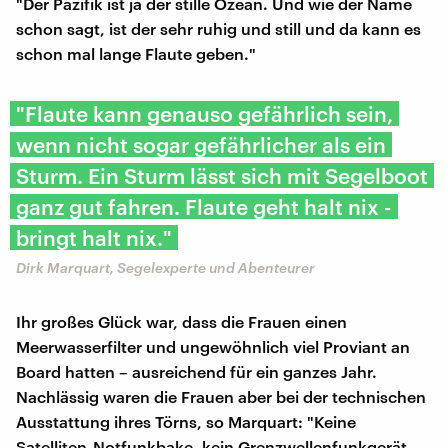
"Der Pazifik ist ja der stille Ozean. Und wie der Name
schon sagt, ist der sehr ruhig und still und da kann es
schon mal lange Flaute geben."
"Flaute kann genauso gefährlich sein,
wenn nicht sogar gefährlicher als ein
Sturm. Ein Sturm lässt sich mit Segelboot
ganz gut fahren. Flaute geht halt nix -
bringt halt nix."
Dirk Marquart, Segelexperte und Abenteurer
Ihr großes Glück war, dass die Frauen einen
Meerwasserfilter und ungewöhnlich viel Proviant an
Board hatten – ausreichend für ein ganzes Jahr.
Nachlässig waren die Frauen aber bei der technischen
Ausstattung ihres Törns, so Marquart: "Keine
Satelliten-Notfunkbake, kein Grenzwellenfunkgerät.