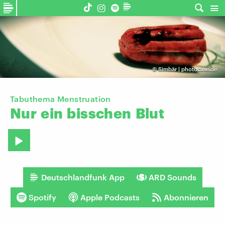
©
Simbär | photocase.de
Tabuthema Menstruation
Nur
ein
bisschen
Blut
Deutschlandfunk App
ARD Sounds
Spotify
Apple Podcasts
Abonnieren