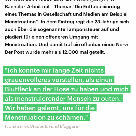
Bachelor-Arbeit mit - Thema: "Die Enttabuisierung
eines Themas in Gesellschaft und Medien am Beispiel
Menstruation". In dem Eintrag regt die 23-Jährige sich
auch über die sogenannte Tamponsteuer auf und
plädiert für einen offeneren Umgang mit
Menstruation. Und damit traf sie offenbar einen Nerv:
Der Post wurde mehr als 12.000 mal geteilt.
"Ich konnte mir lange Zeit nichts
grauenvolleres vorstellen, als einen
Blutfleck an der Hose zu haben und mich
als menstruierender Mensch zu outen.
Wir haben gelernt, uns für die
Menstruation zu schämen."
Franka Frei, Studentin und Bloggerin