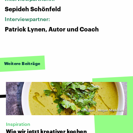
Sepideh Schönfeld
Interviewpartner:
Patrick Lynen, Autor und Coach
Weitere Beiträge
©
unsplash | Megan Markham
Inspiration
Wie wir jetzt kreativer kochen