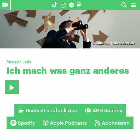
©
kallejipp | photocase.de
Neuer Job
Ich
mach
was
ganz
anderes
Deutschlandfunk App
ARD Sounds
Spotify
Apple Podcasts
Abonnieren