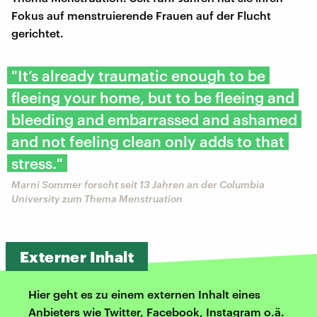
Fokus auf menstruierende Frauen auf der Flucht
gerichtet.
"It’s already traumatic enough to be
fleeing your home, but to be fleeing and
bleeding and embarrassed and ashamed
and not feeling clean only adds to that
stress."
Marni Sommer forscht seit 13 Jahren an der Columbia
University zum Thema Menstruation
Externer Inhalt
Hier geht es zu einem externen Inhalt eines
Anbieters wie Twitter, Facebook, Instagram o.ä.