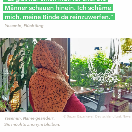
Männer schauen hinein. Ich schäme
mich, meine Binde da reinzuwerfen."
Yasemin, Flüchtling
©
Suzan Bazarkaya | Deutschlandfunk Nova
Yasemin, Name geändert.
Sie möchte anonym bleiben.