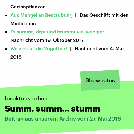
Gartenpflanzen
Aus Mangel an Bestäubung
| Das Geschäft mit den
Mietbienen
Es summt, zirpt und brummt viel weniger
|
Nachricht vom 19. Oktober 2017
Wo sind all die Vögel hin?
| Nachricht vom 4. Mai
2018
Shownotes
Insektensterben
Summ, summ… stumm
Beitrag aus unserem Archiv vom 27. Mai 2018