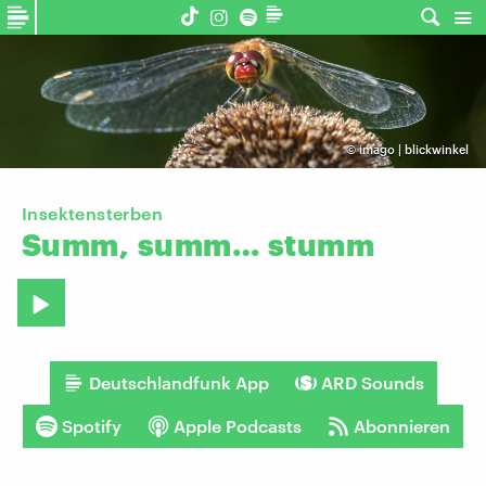
©
imago | blickwinkel
Insektensterben
Summ,
summ…
stumm
Deutschlandfunk App
ARD Sounds
Spotify
Apple Podcasts
Abonnieren