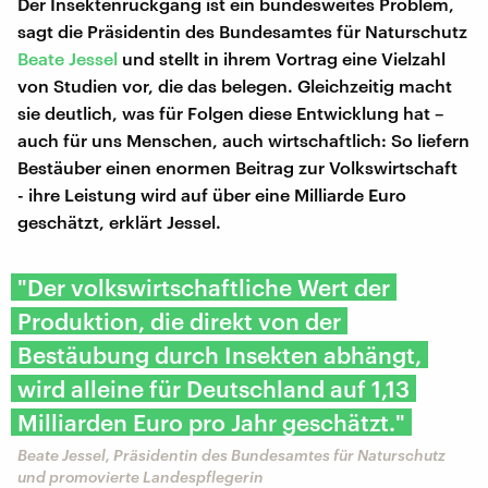
Der Insektenrückgang ist ein bundesweites Problem,
sagt die Präsidentin des Bundesamtes für Naturschutz
Beate Jessel
und stellt in ihrem Vortrag eine Vielzahl
von Studien vor, die das belegen. Gleichzeitig macht
sie deutlich, was für Folgen diese Entwicklung hat –
auch für uns Menschen, auch wirtschaftlich: So liefern
Bestäuber einen enormen Beitrag zur Volkswirtschaft
- ihre Leistung wird auf über eine Milliarde Euro
geschätzt, erklärt Jessel.
"Der volkswirtschaftliche Wert der
Produktion, die direkt von der
Bestäubung durch Insekten abhängt,
wird alleine für Deutschland auf 1,13
Milliarden Euro pro Jahr geschätzt."
Beate Jessel, Präsidentin des Bundesamtes für Naturschutz
und promovierte Landespflegerin