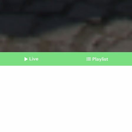
Live
Playlist
©
Imago | Götz Schleser
Shownotes
Mobilität
15-Minuten-Stadt oft schon