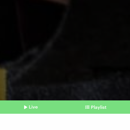
Live
Playlist
©
picture alliance / CHROMORANGE | Michael Bihlmayer (Symbolbild)