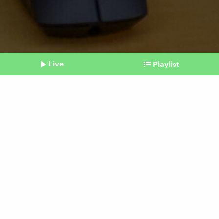
Live
Playlist
©
IMAGO | Rüdiger Wölk
Shownotes
Urteil
AfD ist zu Recht
rechtsextremistischer
Verdachtsfall