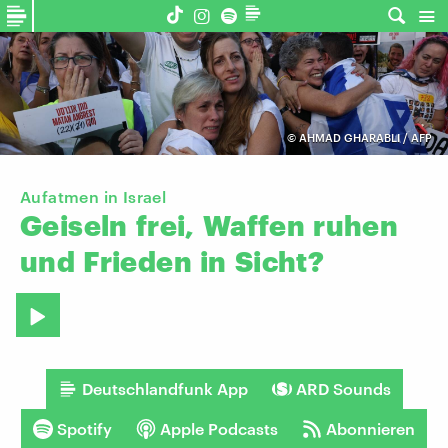
©
AHMAD GHARABLI / AFP
Aufatmen in Israel
Geiseln
frei,
Waffen
ruhen
und
Frieden
in
Sicht?
Deutschlandfunk App
ARD Sounds
Spotify
Apple Podcasts
Abonnieren