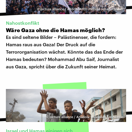
©
picture alliance / ASSOCIATED PRESS | Jehad Alshrafi
Nahostkonflikt
Wäre Gaza ohne die Hamas möglich?
Es sind seltene Bilder – Palästinenser, die fordern:
Hamas raus aus Gaza! Der Druck auf die
Terrororganisation wächst. Könnte das das Ende der
Hamas bedeuten? Mohammad Abu Saif, Journalist
aus Gaza, spricht über die Zukunft seiner Heimat.
©
picture alliance / Anadolu | Abdallah F.s. Alattar
Israel und Hamas einigen sich