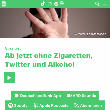
©
marshi | photocase.de
Verzicht
Ab
jetzt
ohne
Zigaretten,
Twitter
und
Alkohol
Deutschlandfunk App
ARD Sounds
Spotify
Apple Podcasts
Abonnieren