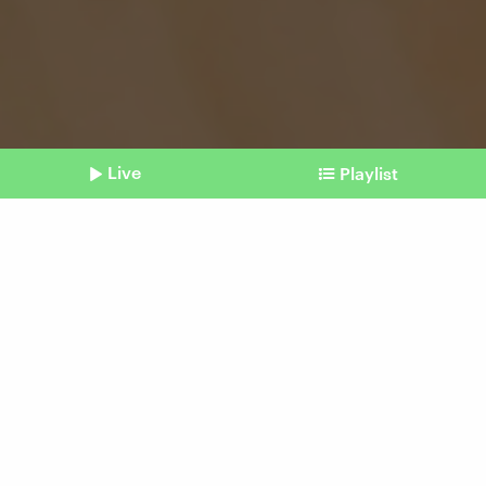
Live
Playlist
©
Imago | Westend61
Shownotes
Befristete Jobs
Befristetung: Häufig fehlen
konkrete Gründe