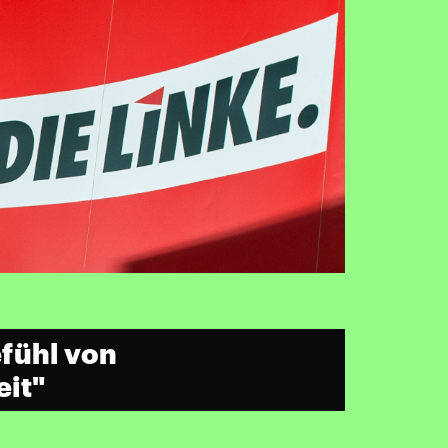
fühl von
it"