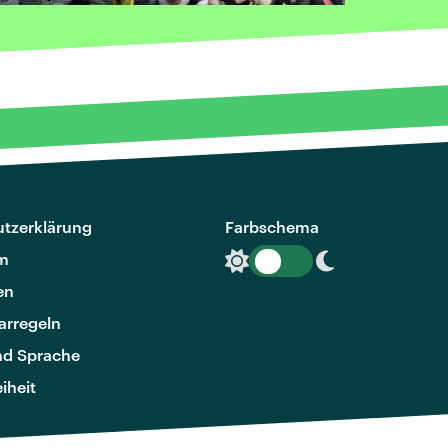
tzerklärung
Farbschema
m
en
rregeln
nd Sprache
eiheit