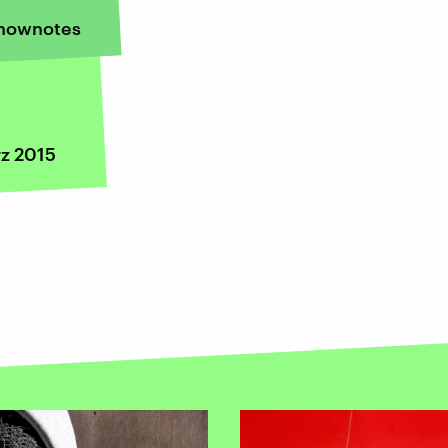
hownotes
rz 2015