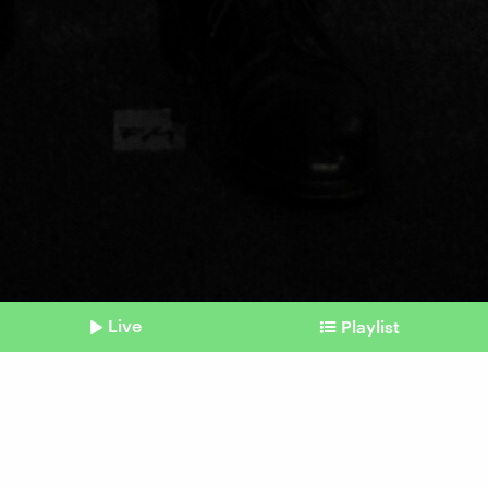
Live
Playlist
©
picture alliance / IPON | Stefan Boness
Shownotes