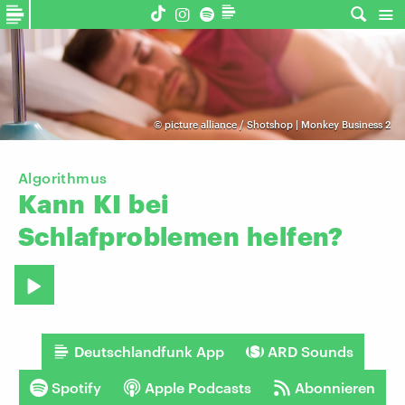
©
picture alliance / Shotshop | Monkey Business 2
Algorithmus
Kann
KI
bei
Schlafproblemen
helfen?
Deutschlandfunk App
ARD Sounds
Spotify
Apple Podcasts
Abonnieren