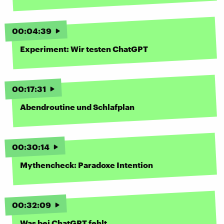
00
:
04
:
39
Experiment: Wir testen ChatGPT
00
:
17
:
31
Abendroutine und Schlafplan
00
:
30
:
14
Mythencheck: Paradoxe Intention
00
:
32
:
09
Was bei ChatGPT fehlt