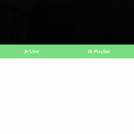
Live
Playlist
©
IMAGO / Westend61
Shownotes
Chilischoten
Scoville-Skala ist wohl
"unscharf"