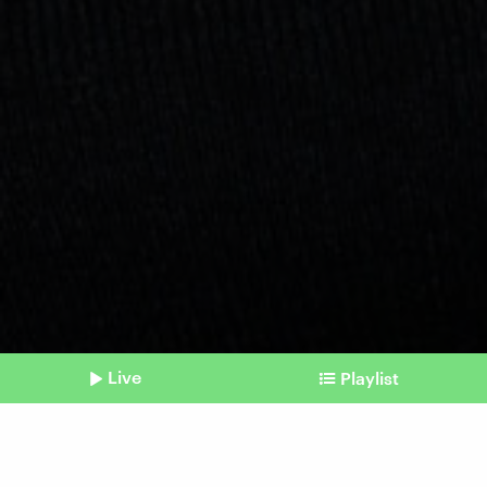
Live
Playlist
©
imago | teutopress