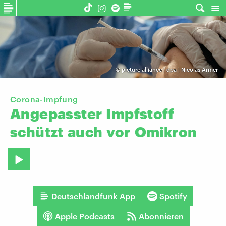
©
picture alliance | dpa | Nicolas Armer
Corona-Impfung
Angepasster
Impfstoff
schützt
auch
vor
Omikron
Deutschlandfunk App
Spotify
Apple Podcasts
Abonnieren