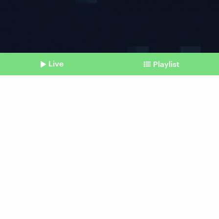
Live
Playlist
©
IMAGO | Panthermedia
Shownotes
Cyber-Sklaven
Wie Kriminelle Menschen
zwingen, andere zu
betrügen