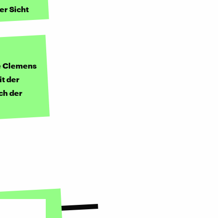
er Sicht
e Clemens
t der
ch der