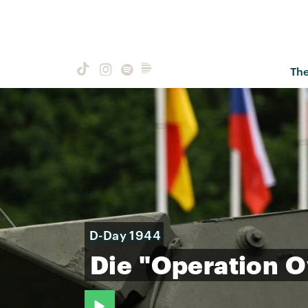
Th
D-Day 1944
Die
"Operation
O