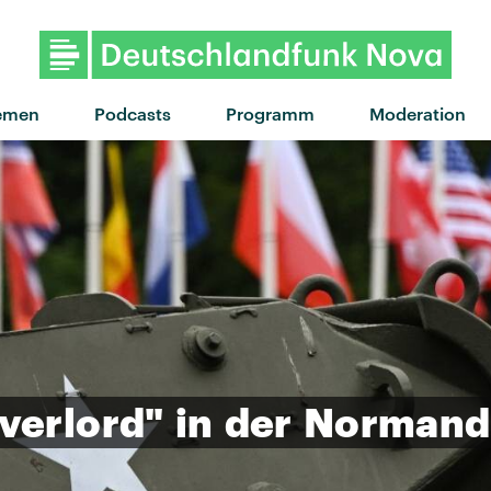
"Swim shirt" von kids do
emen
Podcasts
Programm
Moderation
verlord"
in
der
Normand