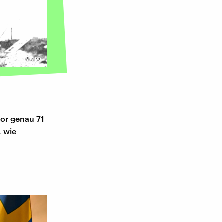
©
dpa
vor genau 71
, wie