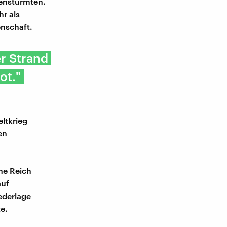
genstürmten.
hr als
nschaft.
er Strand
ot."
eltkrieg
en
he Reich
auf
iederlage
e.