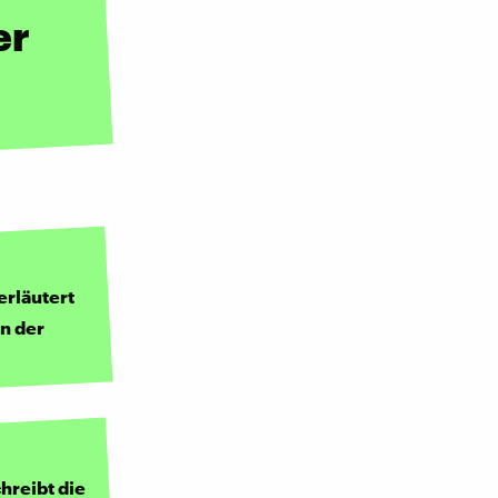
er
erläutert
an der
chreibt die