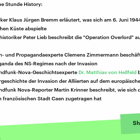
ine Stunde History:
iker Klaus Jürgen Bremm erläutert, was sich am 6. Juni 194
hen Küste abspielte
rhistoriker Peter Lieb beschreibt die "Operation Overlord" 
n- und Propagandaexperte Clemens Zimmermann beschäfti
ganda des NS-Regimes nach der Invasion
ndfunk-Nova-Geschichtsexperte
Dr. Matthias von Hellfeld
b
rgeschichte der Invasion der Alliierten auf dem europäisch
dfunk Nova-Reporter Martin Krinner beschreibt, wie sich d
en französischen Stadt Caen zugetragen hat
Sh
4