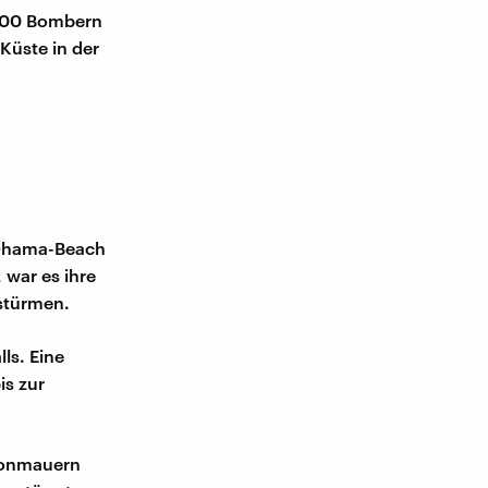
.000 Bombern
Küste in der
m Ohama-Beach
war es ihre
stürmen.
ls. Eine
is zur
tonmauern