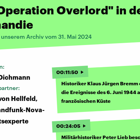
Operation Overlord" in d
andie
s unserem Archiv vom 31. Mai 2024
n:
00
:
11
:
50
 Dichmann
Historiker Klaus Jürgen Bremm 
artner:
die Ereignisse des 6. Juni 1944 
von Hellfeld,
französischen Küste
andfunk-Nova-
tsexperte
00
:
24
:
05
Militärhistoriker Peter Lieb bes