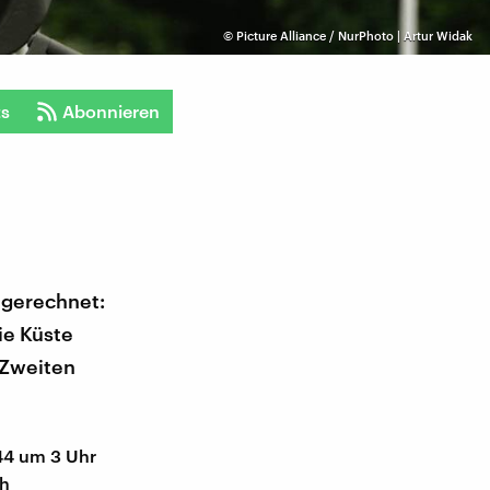
©
Picture Alliance / NurPhoto | Artur Widak
ts
Abonnieren
 gerechnet:
ie Küste
 Zweiten
944 um 3 Uhr
ch