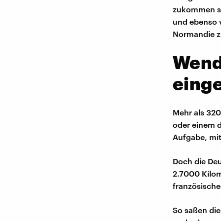
zukommen sa
und ebenso v
Normandie z
Wend
einge
Mehr als 320
oder einem d
Aufgabe, mi
Doch die Deu
2.7000 Kilom
französische
So saßen di