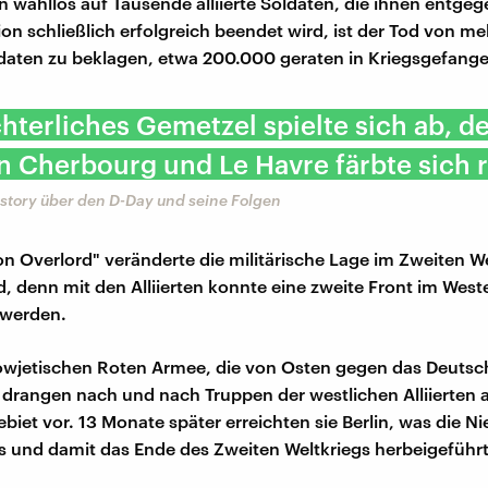
 wahllos auf Tausende alliierte Soldaten, die ihnen entge
ion schließlich erfolgreich beendet wird, ist der Tod von me
aten zu beklagen, etwa 200.000 geraten in Kriegsgefange
chterliches Gemetzel spielte sich ab, d
 Cherbourg und Le Havre färbte sich r
story über den D-Day und seine Folgen
on Overlord" veränderte die militärische Lage im Zweiten W
, denn mit den Alliierten konnte eine zweite Front im West
werden.
owjetischen Roten Armee, die von Osten gegen das Deutsc
 drangen nach und nach Truppen der westlichen Alliierten 
biet vor. 13 Monate später erreichten sie Berlin, was die N
 und damit das Ende des Zweiten Weltkriegs herbeigeführt