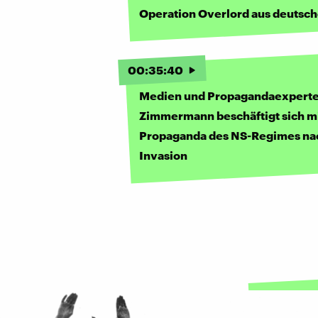
Operation Overlord aus deutsch
00
:
35
:
40
Medien und Propagandaexpert
Zimmermann beschäftigt sich mi
Propaganda des NS-Regimes na
Invasion