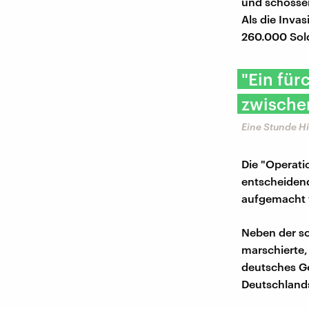
und schossen
Als die Invas
260.000 Sold
"Ein für
zwischen
Eine Stunde Hi
Die "Operati
entscheidend
aufgemacht 
Neben der s
marschierte,
deutsches Ge
Deutschlands