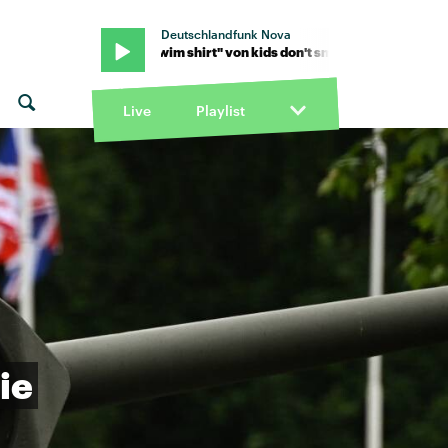
Deutschlandfunk Nova
n't smoke · "Swim shirt" von kids don't smoke · "Swim shirt" von kid
Live
Playlist
ie