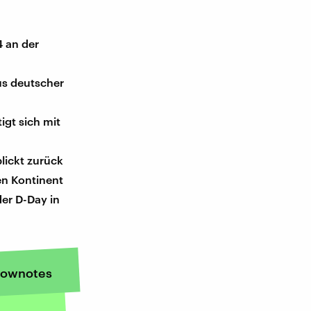
4 an der
aus deutscher
gt sich mit
lickt zurück
en Kontinent
er D-Day in
ownotes