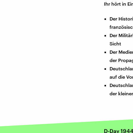
Ihr hört in E
Der Histor
französisc
Der Militä
Sicht
Der Medie
der Propa
Deutschla
auf die Vo
Deutschlan
der klein
D-Day 194