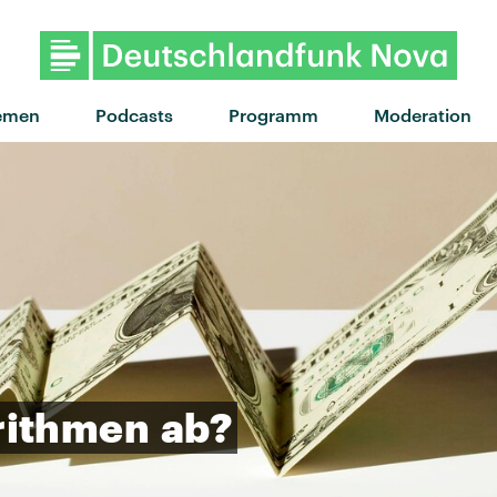
"Baby Kool" von Nothing B
emen
Podcasts
Programm
Moderation
rithmen
ab?