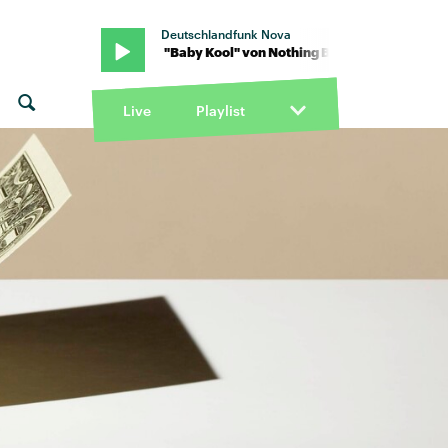
Deutschlandfunk Nova
ut Thieves · "Baby Kool" von Nothing But Thieves · "Baby Kool" von
Live
Playlist