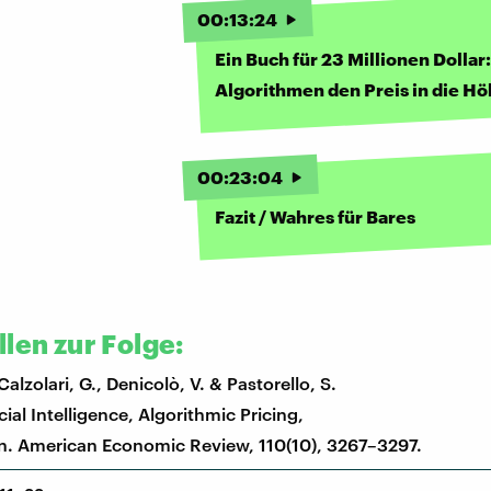
00
:
13
:
24
Ein Buch für 23 Millionen Dolla
Algorithmen den Preis in die Hö
00
:
23
:
04
Fazit / Wahres für Bares
len zur Folge:
Calzolari, G., Denicolò, V. & Pastorello, S.
icial Intelligence, Algorithmic Pricing,
n. American Economic Review, 110(10), 3267–3297.