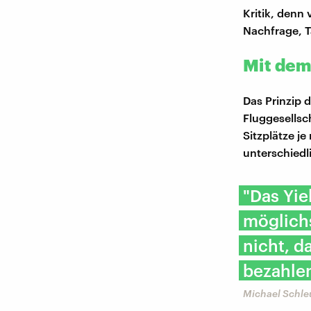
Kritik, denn 
Nachfrage, T
Mit dem 
Das Prinzip d
Fluggesellsc
Sitzplätze j
unterschiedl
"Das Yie
möglichs
nicht, d
bezahlen
Michael Schle