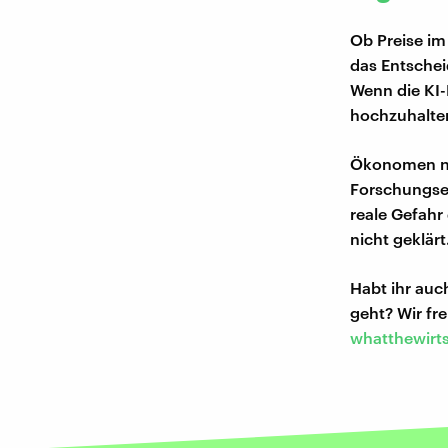
Ob Preise im
das Entschei
Wenn die KI-
hochzuhalten
Ökonomen nen
Forschungser
reale Gefahr 
nicht geklärt
Habt ihr au
geht? Wir f
whatthewirt