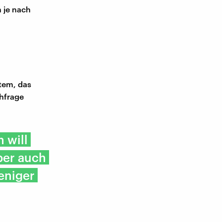
h je nach
stem, das
chfrage
 will
aber auch
weniger