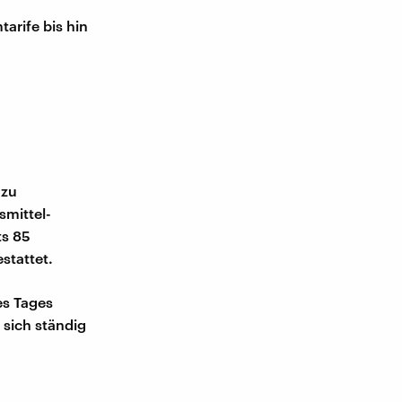
arife bis hin
 zu
smittel-
ts 85
stattet.
es Tages
sich ständig