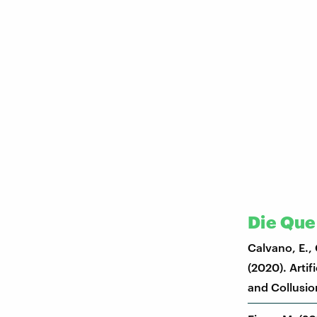
Die Quel
Calvano, E., 
(2020). Artif
and Collusio