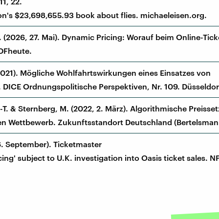
11, 22.
on's $23,698,655.93 book about flies. michaeleisen.org.
 (2026, 27. Mai). Dynamic Pricing: Worauf beim Online-Tick
ZDFheute.
2021). Mögliche Wohlfahrtswirkungen eines Einsatzes von
 DICE Ordnungspolitische Perspektiven, Nr. 109. Düsseldor
T. & Sternberg, M. (2022, 2. März). Algorithmische Preisse
en Wettbewerb. Zukunftsstandort Deutschland (Bertelsmann
. September). Ticketmaster
ing' subject to U.K. investigation into Oasis ticket sales. N