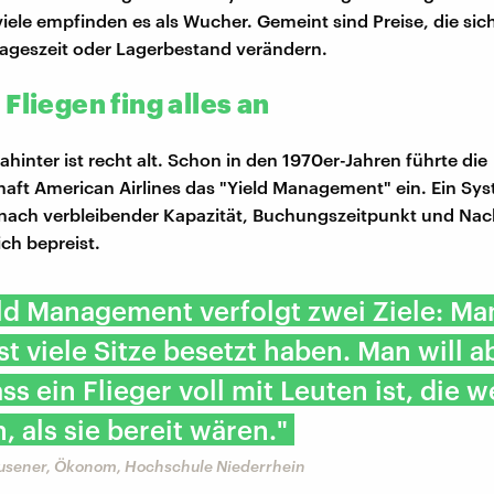
viele empfinden es als Wucher. Gemeint sind Preise, die sic
ageszeit oder Lagerbestand verändern.
Fliegen fing alles an
ahinter ist recht alt. Schon in den 1970er-Jahren führte die
haft American Airlines das "Yield Management" ein. Ein Sy
e nach verbleibender Kapazität, Buchungszeitpunkt und Na
ich bepreist.
ld Management verfolgt zwei Ziele: Man
t viele Sitze besetzt haben. Man will 
ass ein Flieger voll mit Leuten ist, die 
, als sie bereit wären."
usener, Ökonom, Hochschule Niederrhein