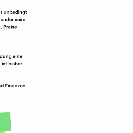
ht unbedingt
ender sein:
, Preise
ldung eine
 ist bisher
nd Finanzen