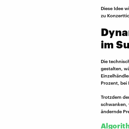
Diese Idee w
zu Konzertti
Dynam
im S
Die technisc
gestalten, w
Einzelhändle
Prozent, bei 
Trotzdem dem
schwanken, w
ändernde Pre
Algorit