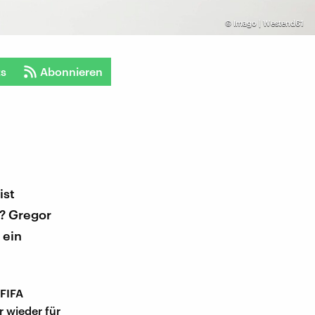
©
Imago | Westend61
ts
Abonnieren
ist
f? Gregor
 ein
 FIFA
 wieder für