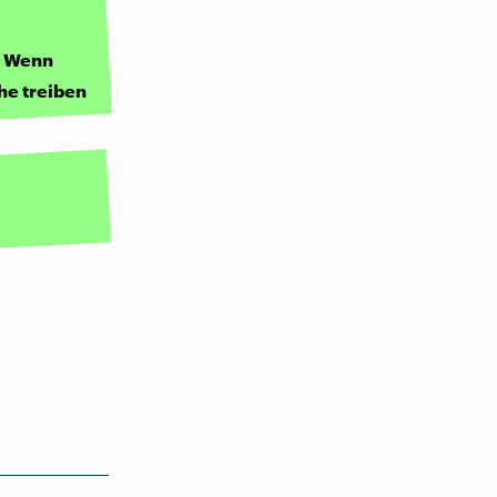
r: Wenn
he treiben