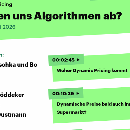
icing
en uns Algorithmen ab?
li 2026
n:
00
:
02
:
45
schka und Bo
Woher Dynamic Pricing kommt
00
:
10
:
39
Böddeker
Dynamische Preise bald auch i
:
Supermarkt?
Gustmann