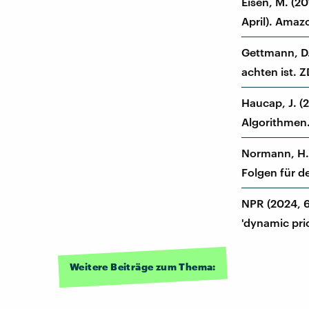
Eisen, M. (20
April). Amaz
Gettmann, D.
achten ist. 
Haucap, J. (
Algorithmen.
Normann, H.-
Folgen für d
NPR (2024, 6
'dynamic pric
Weitere Beiträge zum Thema: