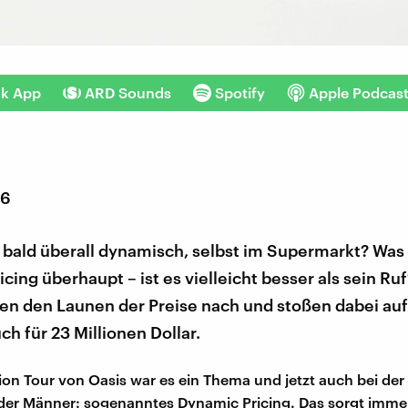
nk App
ARD Sounds
Spotify
Apple Podcas
26
 bald überall dynamisch, selbst im Supermarkt? Was 
cing überhaupt – ist es vielleicht besser als sein Ru
en den Launen der Preise nach und stoßen dabei auf
ch für 23 Millionen Dollar.
ion Tour von Oasis war es ein Thema und jetzt auch bei der
er Männer: sogenanntes Dynamic Pricing. Das sorgt immer