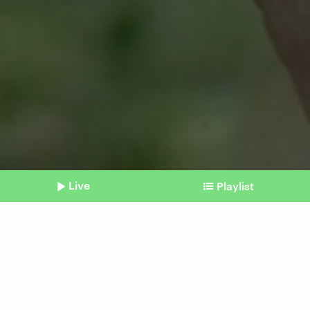
Live
Playlist
©
IMAGO / Xinhua
Shownotes