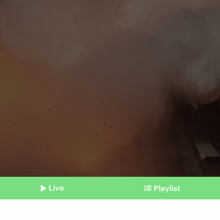
Live
Playlist
©
picture alliance / AP Photo/Eric Gay | Eric Gay