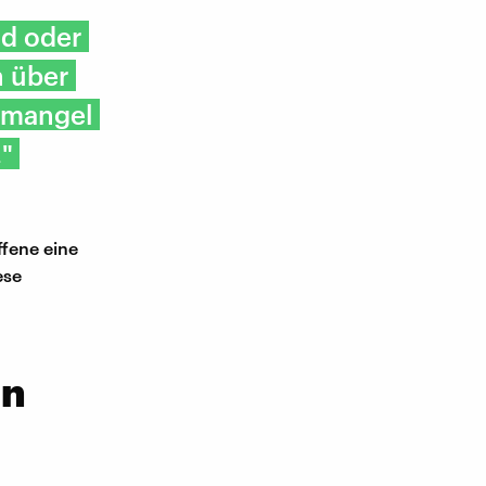
nd oder
n über
afmangel
."
ffene eine
ese
en