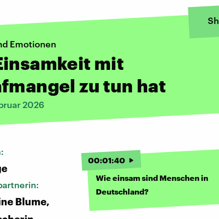
Sh
nd Emotionen
insamkeit mit
fmangel zu tun hat
bruar 2026
n:
00
:
01
:
40
ge
Wie einsam sind Menschen in
artnerin:
Deutschland?
tine Blume,