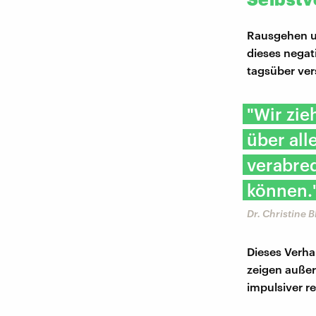
Rausgehen un
dieses negat
tagsüber ver
"Wir zie
über all
verabred
können.
Dr. Christine 
Dieses Verha
zeigen außer
impulsiver r