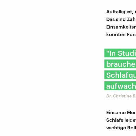
Auffällig is
Das sind Zah
Einsamkeitsr
konnten For
"In Stud
brauche
Schlafqu
aufwach
Dr. Christine 
Einsame Mens
Schlafs leide
wichtige Roll