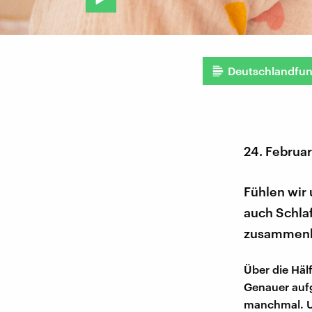
Deutschlandfu
24. Februa
Fühlen wir 
auch Schla
zusammenhä
Über die Häl
Genauer aufge
manchmal. U