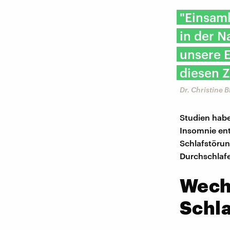
"Einsam
in der N
unsere E
diesen Z
Dr. Christine 
Studien habe
Insomnie ent
Schlafstörun
Durchschlafe
Wech
Schla