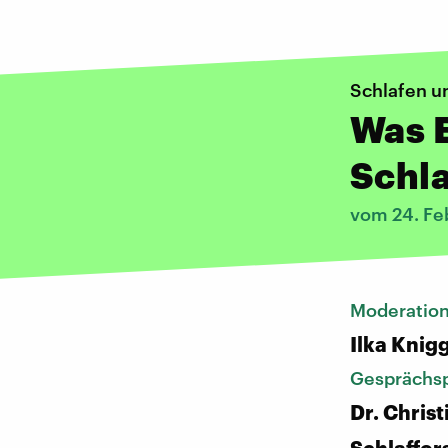
Schlafen u
Was E
Schla
vom 24. Fe
Moderatio
Ilka Knig
Gesprächsp
Dr. Chris