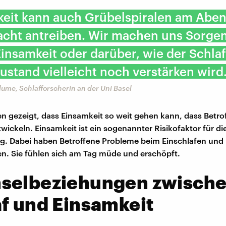
keit kann auch Grübelspiralen am Abe
acht antreiben. Wir machen uns Sorge
insamkeit oder darüber, wie der Schl
ustand vielleicht noch verstärken wird
Blume, Schlafforscherin an der Uni Basel
n gezeigt, dass Einsamkeit so weit gehen kann, dass Betro
wickeln. Einsamkeit ist ein sogenannter Risikofaktor für di
g. Dabei haben Betroffene Probleme beim Einschlafen und
n. Sie fühlen sich am Tag müde und erschöpft.
selbeziehungen zwisch
f und Einsamkeit