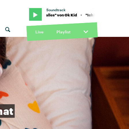
Soundtrack
· "Ich kann alles" von Ok Kid · "Ich kann alles" von Ok Kid
Live
Playlist
hat