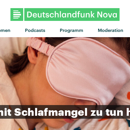
"Ich kann alles" von Ok Kid 
emen
Podcasts
Programm
Moderation
it
Schlafmangel
zu
tun