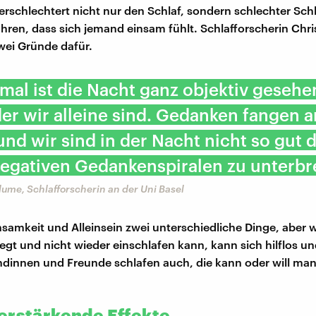
erschlechtert nicht nur den Schlaf, sondern schlechter Sch
hren, dass sich jemand einsam fühlt. Schlafforscherin Chr
wei Gründe dafür.
nmal ist die Nacht ganz objektiv gesehe
 der wir alleine sind. Gedanken fangen a
und wir sind in der Nacht nicht so gut d
negativen Gedankenspiralen zu unterbr
Blume, Schlafforscherin an der Uni Basel
nsamkeit und Alleinsein zwei unterschiedliche Dinge, aber 
liegt und nicht wieder einschlafen kann, kann sich hilflos u
ndinnen und Freunde schlafen auch, die kann oder will man
erstärkende Effekte