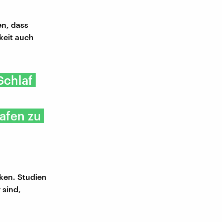
en, dass
keit auch
Schlaf
afen zu
rken. Studien
 sind,