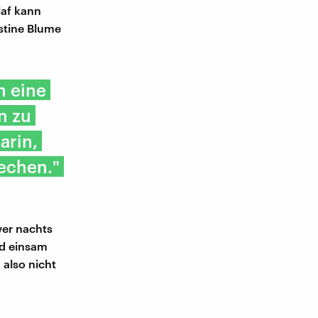
laf kann
istine Blume
n eine
n zu
arin,
echen."
wer nachts
nd einsam
 also nicht