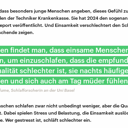
t, dass besonders junge Menschen angeben, dieses Gefühl zu
len der Techniker Krankenkasse. Sie hat 2024 den sogena
eport veröffentlicht. Und Einsamkeit verschlechtert den Sch
schende zeigen.
ien findet man, dass einsame Mensche
n, um einzuschlafen, dass die empfun
alität schlechter ist, sie nachts häufig
en und sich auch am Tag müder fühlen
Blume, Schlafforscherin an der Uni Basel
chen schlafen zwar nicht unbedingt weniger, aber die Qua
t. Dabei spielen Stress und Belastung, die Einsamkeit auslö
e. Wer gestresst ist, schläft schlechter ein.