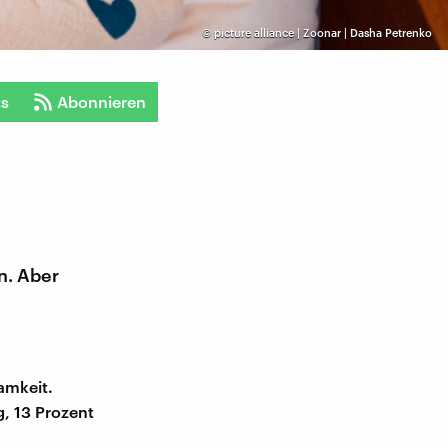
©
picture alliance | Zoonar | Dasha Petrenko
ts
Abonnieren
n. Aber
amkeit.
g, 13 Prozent