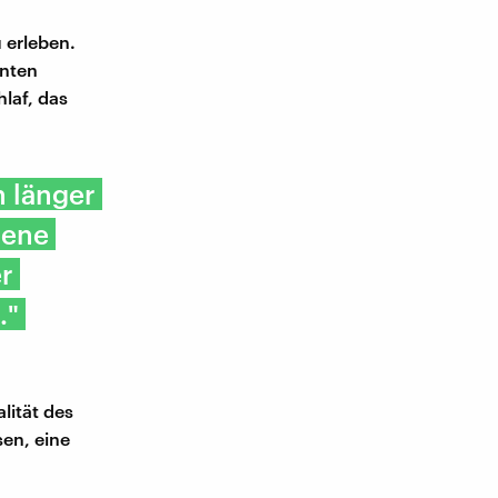
 erleben.
nnten
laf, das
n länger
dene
er
."
lität des
sen, eine