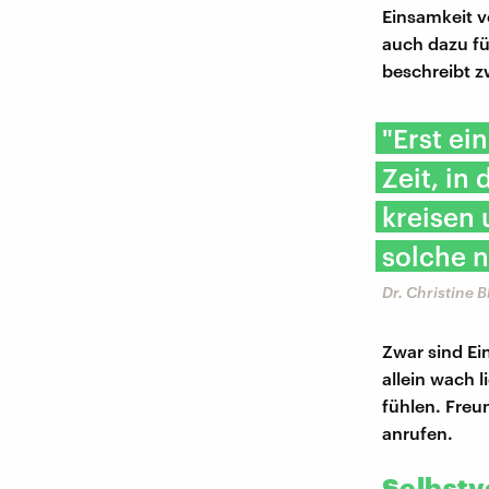
Einsamkeit v
auch dazu fü
beschreibt z
"Erst ei
Zeit, in
kreisen 
solche 
Dr. Christine 
Zwar sind Ei
allein wach 
fühlen. Freu
anrufen.
Selbstv