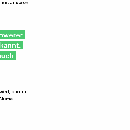
n mit anderen
chwerer
ekannt.
 auch
 wird, darum
 Blume.