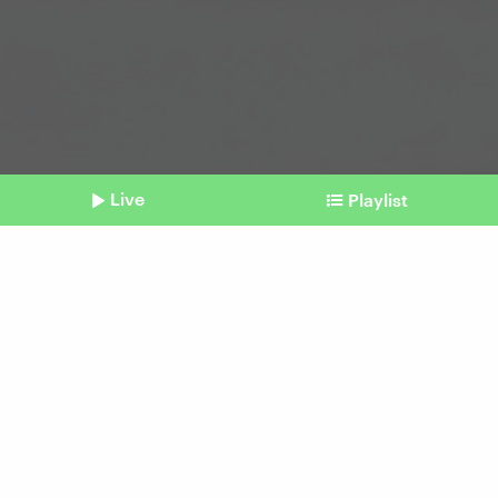
Live
Playlist
©
Imago | Panthermedia
Shownotes
Umfrage
Wie Ernährung spaltet
Beitrag aus unserem Archiv vom 01. April