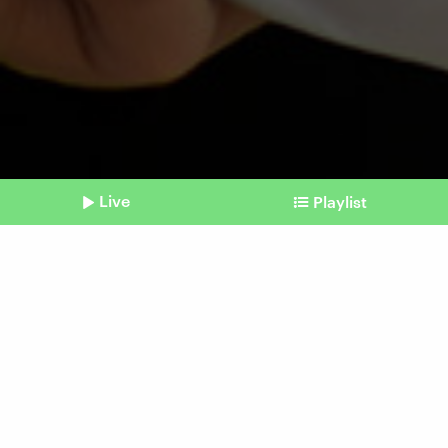
Live
Playlist
©
IMAGO | Funke Foto Services
Shownotes
Klimawandel
Ernten wir in Zukunft noch