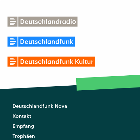
Deutschlandfunk Nova
Kontakt
Empfang
Trophäen