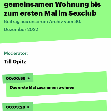
gemeinsamen Wohnung bis
zum ersten Mal im Sexclub
Beitrag aus unserem Archiv vom 30.
Dezember 2022
Moderator:
Till Opitz
00
:
00
:
58
Das erste Mal zusammen wohnen
00
:
03
:
28