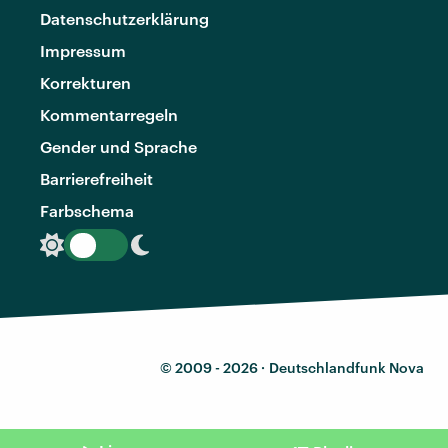
Datenschutzerklärung
Impressum
Korrekturen
Kommentarregeln
Gender und Sprache
Barrierefreiheit
Farbschema
© 2009 - 2026 ·
Deutschlandfunk Nova