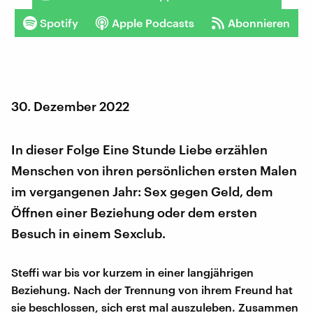
Spotify
Apple Podcasts
Abonnieren
30. Dezember 2022
In dieser Folge Eine Stunde Liebe erzählen
Menschen von ihren persönlichen ersten Malen
im vergangenen Jahr: Sex gegen Geld, dem
Öffnen einer Beziehung oder dem ersten
Besuch in einem Sexclub.
Steffi war bis vor kurzem in einer langjährigen
Beziehung. Nach der Trennung von ihrem Freund hat
sie beschlossen, sich erst mal auszuleben. Zusammen