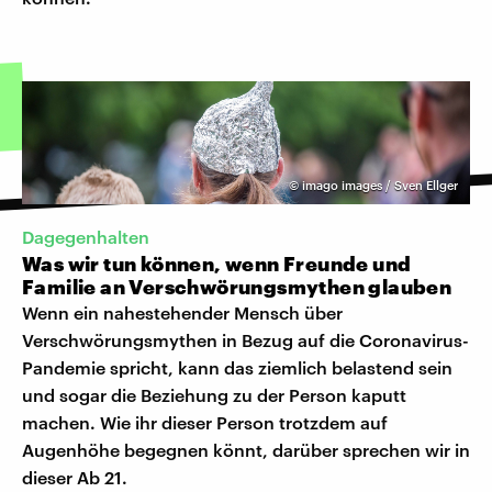
©
imago images / Sven Ellger
Dagegenhalten
Was wir tun können, wenn Freunde und
Familie an Verschwörungsmythen glauben
Wenn ein nahestehender Mensch über
Verschwörungsmythen in Bezug auf die Coronavirus-
Pandemie spricht, kann das ziemlich belastend sein
und sogar die Beziehung zu der Person kaputt
machen. Wie ihr dieser Person trotzdem auf
Augenhöhe begegnen könnt, darüber sprechen wir in
dieser Ab 21.