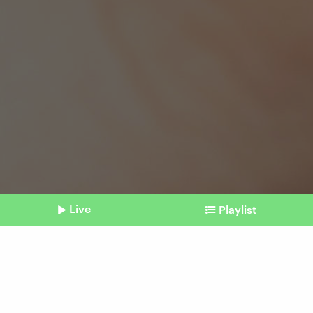
Live
Playlist
©
IMAGO / Wolfgang Maria Weber
Shownotes