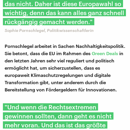
das nicht. Daher ist diese Europawahl so
wichtig, denn das kann alles ganz schnell
rückgängig gemacht werden."
Sophie Pornschlegel, Politikwissenschaftlerin
Pornschlegel arbeitet in Sachen Nachhaltigkeitspolitik.
Sie betont, dass die EU im Rahmen des
Green Deals
in
den letzten Jahren sehr viel reguliert und politisch
ermöglicht hat, um sicherzustellen, dass es
europaweit Klimaschutzregelungen und digitale
Transformation gibt, unter anderem durch die
Bereitstellung von Fördergeldern für Innovationen.
"Und wenn die Rechtsextremen
gewinnen sollten, dann geht es nicht
mehr voran. Und das ist das größte