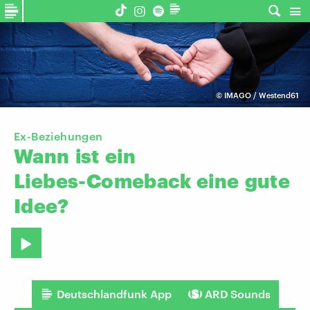
©
IMAGO / Westend61
Ex-Beziehungen
Wann
ist
ein
Liebes-Comeback
eine
gute
Idee?
Deutschlandfunk App
ARD Sounds