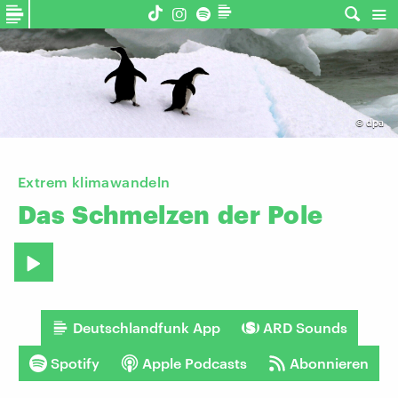
©
dpa
Extrem klimawandeln
Das
Schmelzen
der
Pole
Deutschlandfunk App
ARD Sounds
Spotify
Apple Podcasts
Abonnieren