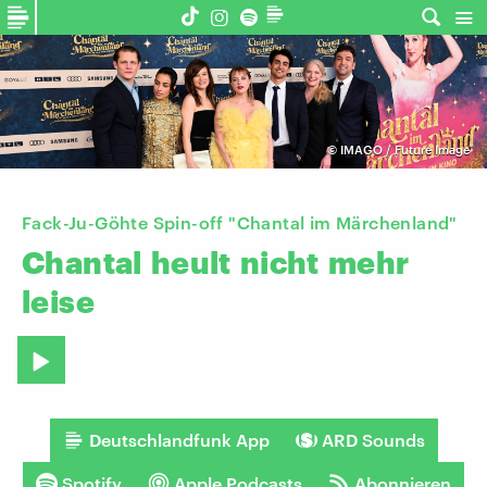
©
IMAGO / Future Image
Fack-Ju-Göhte Spin-off "Chantal im Märchenland"
Chantal
heult
nicht
mehr
leise
Deutschlandfunk App
ARD Sounds
Spotify
Apple Podcasts
Abonnieren