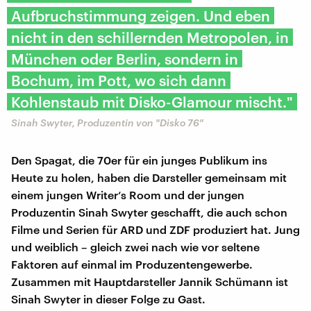
Aufbruchstimmung zeigen. Und eben
nicht in den schillernden Metropolen, in
München oder Berlin, sondern in
Bochum, im Pott, wo sich dann
Kohlenstaub mit Disko-Glamour mischt."
Sinah Swyter, Produzentin von "Disko 76"
Den Spagat, die 70er für ein junges Publikum ins
Heute zu holen, haben die Darsteller gemeinsam mit
einem jungen Writer‘s Room und der jungen
Produzentin Sinah Swyter geschafft, die auch schon
Filme und Serien für ARD und ZDF produziert hat. Jung
und weiblich – gleich zwei nach wie vor seltene
Faktoren auf einmal im Produzentengewerbe.
Zusammen mit Hauptdarsteller Jannik Schümann ist
Sinah Swyter in dieser Folge zu Gast.