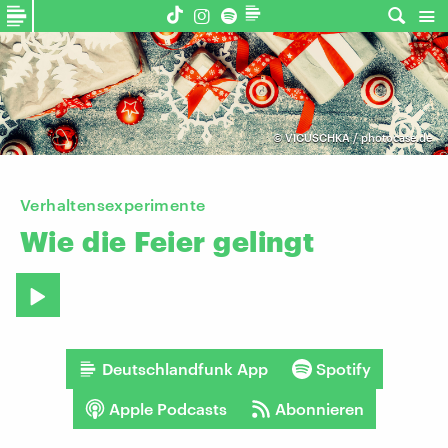
©
VICUSCHKA / photocase.de
Verhaltensexperimente
Wie
die
Feier
gelingt
Deutschlandfunk App
Spotify
Apple Podcasts
Abonnieren