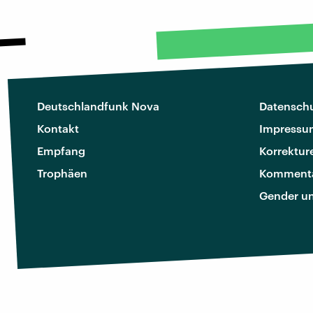
Deutschlandfunk Nova
Datenschu
Kontakt
Impressu
Empfang
Korrektur
Trophäen
Kommenta
Gender u