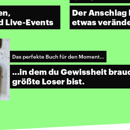
en,
Der Anschlag 
d Live-Events
etwas verände
Das perfekte Buch für den Moment...
...in dem du Gewissheit brauc
größte Loser bist.