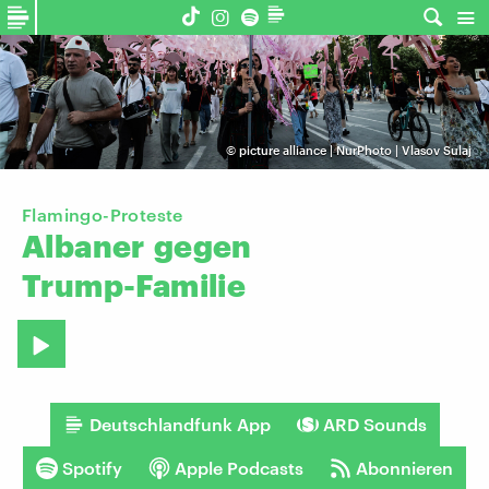
©
picture alliance | NurPhoto | Vlasov Sulaj
Flamingo-Proteste
Albaner
gegen
Trump-Familie
Deutschlandfunk App
ARD Sounds
Spotify
Apple Podcasts
Abonnieren