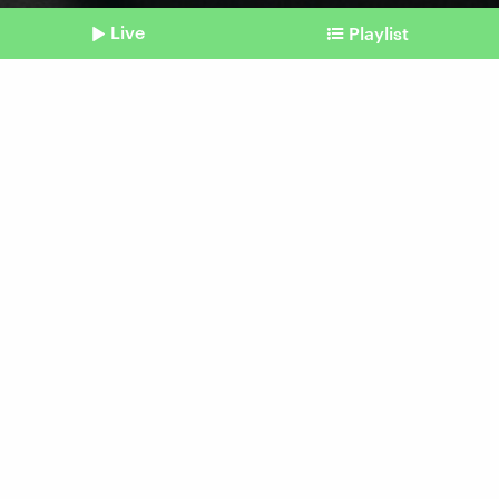
Live
Playlist
©
IMAGO / Addictive Stock
Shownotes
Flugunfälle
Schnellere Evakuierung –
weshalb jede Sekunde zählt
vom 01. April 2026