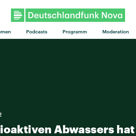
"You Need Me, I D
emen
Podcasts
Programm
Moderation
2
ioaktiven Abwassers hat 