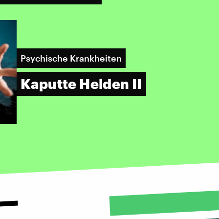
Psychische Krankheiten
Kaputte Helden II