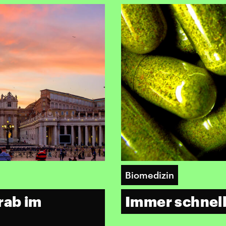
Biomedizin
rab im
Immer schnell