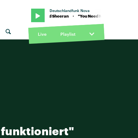
Deutschlandfunk Nova
on't Need You" von Ed Sheeran · "You Need Me, I Don't Need You" von
Live
Playlist
funktioniert"