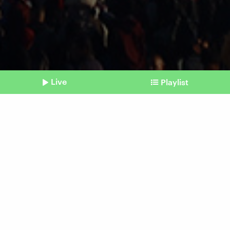
Live
Playlist
©
IMAGO | NurPhoto
Shownotes
Nahostkonflikt
Gaza: Wie geht es den
Bewohnern?