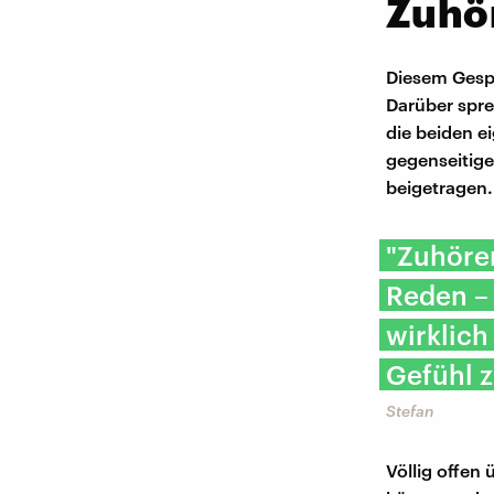
Zuhö
Diesem Gesp
Darüber spr
die beiden ei
gegenseitige
beigetragen.
"Zuhören
Reden – 
wirklich
Gefühl z
Stefan
Völlig offen