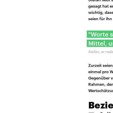
gesagt hat e
wichtig, das
seien für ih
"Worte s
Mittel, 
Stefan, er red
Zurzeit seie
einmal pro 
Gegenüber vo
Rahmen, der 
Wertschätzun
Bezie