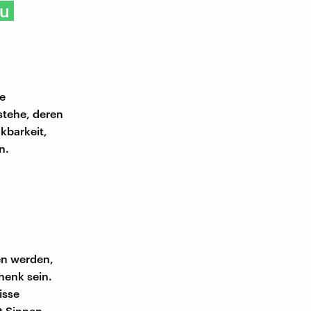
zu
e
stehe, deren
kbarkeit,
n.
ben werden,
chenk sein.
isse
t Sinnen