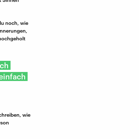
du noch, wie
rinnerungen,
 hochgeholt
uch
einfach
chreiben, wie
rson