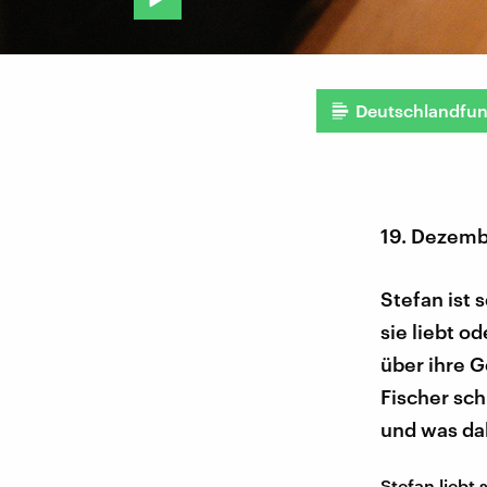
Deutschlandfu
19. Dezemb
Stefan ist 
sie liebt o
über ihre G
Fischer sch
und was dab
Stefan liebt 