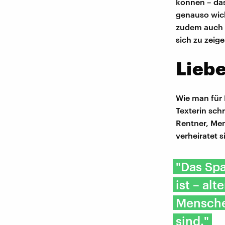
können – da
genauso wich
zudem auch V
sich zu zeige
Liebe
Wie man für 
Texterin sch
Rentner, Men
verheiratet s
"Das Spa
ist – al
Menschen
sind."