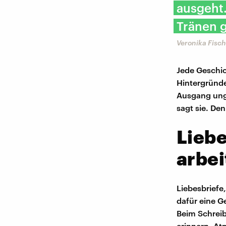
ausgeht.
Tränen g
Veronika Fisch
Jede Geschic
Hintergründe
Ausgang unge
sagt sie. De
Liebe
arbei
Liebesbriefe
dafür eine Ge
Beim Schrei
erinnern, At