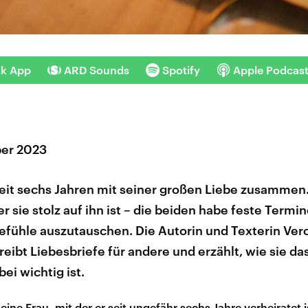
nk App
ARD Sounds
Spotify
Apple Podcas
er 2023
seit sechs Jahren mit seiner großen Liebe zusammen
der sie stolz auf ihn ist – die beiden habe feste Termi
efühle auszutauschen. Die Autorin und Texterin Ver
reibt Liebesbriefe für andere und erzählt, wie sie d
ei wichtig ist.
seine Frau, mit der er seit ungefähr sechs Jahre verheiratet i