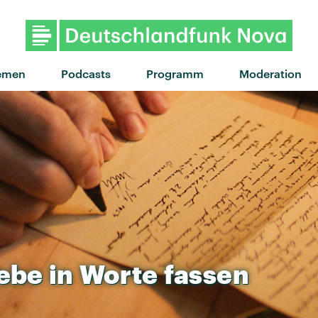
"No stress" von Aya Nakamura 
emen
Podcasts
Programm
Moderation
iebe
in
Worte
fassen