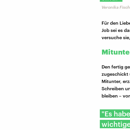
Veronika Fisch
Für den Liebe
Job sei es d
versuche sie
Mitunte
Den fertig 
zugeschickt 
Mitunter, er
Schreiben un
bleiben – vo
"Es habe
wichtig