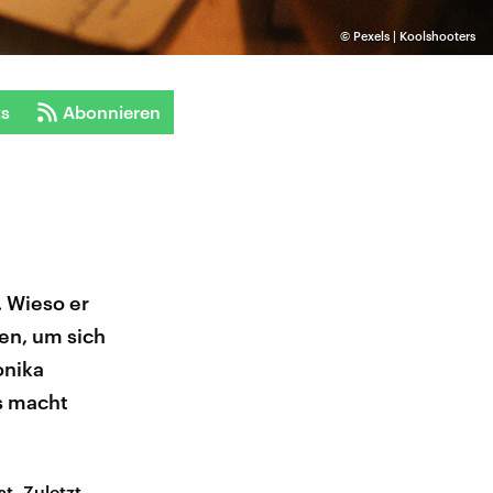
©
Pexels | Koolshooters
ts
Abonnieren
. Wieso er
nen, um sich
onika
as macht
st. Zuletzt