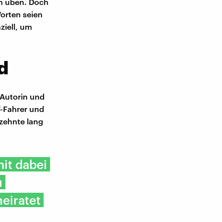
n üben. Doch
orten seien
ziell, um
d
 Autorin und
W-Fahrer und
zehnte lang
mit dabei
u
eiratet