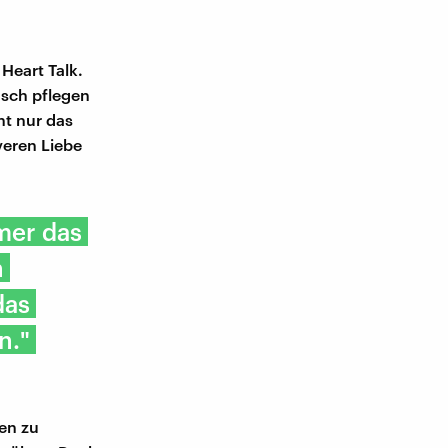
Heart Talk.
sch pflegen
cht nur das
veren Liebe
mmer das
n
das
n."
ren zu