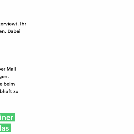
erviewt. Ihr
en. Dabei
.
er Mail
gen.
ie beim
bhaft zu
iner
das