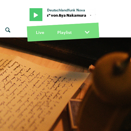
Deutschlandfunk Nova
· "No stress" von Aya Nakamura · "No stress" von Aya Nakamura
Live
Playlist