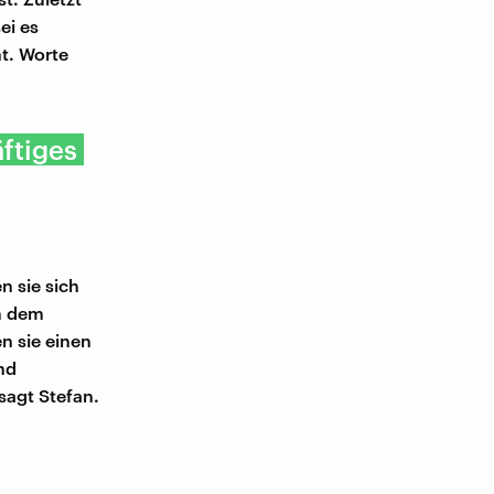
ei es
t. Worte
äftiges
n sie sich
m dem
n sie einen
nd
sagt Stefan.