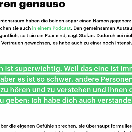
ren genauso
rächsraum haben die beiden sogar einen Namen gegeben: 
echen sie auch
in einem Podcast
. Den gemeinsamen Austau
gentlich, seit sie ein Paar sind, sagt Stefan. Dadurch sei ni
 Vertrauen gewachsen, es habe auch zu einer noch intensi
 ist superwichtig. Weil das eine ist i
aber es ist so schwer, andere Persone
 zu hören und zu verstehen und ihnen 
u geben: Ich habe dich auch verstande
 über die eigenen Gefühle sprechen, sie überhaupt formulie