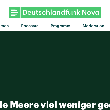
"Up against it" von
emen
Podcasts
Programm
Moderation
ie Meere viel weniger g