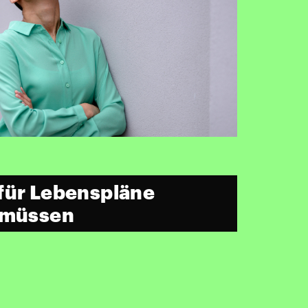
für Lebenspläne
n müssen