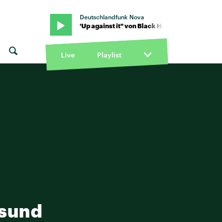
Deutschlandfunk Nova
 Black Honey · "Up against it" von Black Honey · "Up against it" vo
Live
Playlist
esund