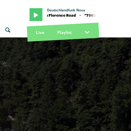
Deutschlandfunk Nova
"7563" von Florence Road · "7563" von Florence Road
Live
Playlist