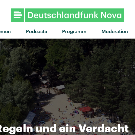
"7563" von Florence Road · 
emen
Podcasts
Programm
Moderation
Regeln und ein Verdacht