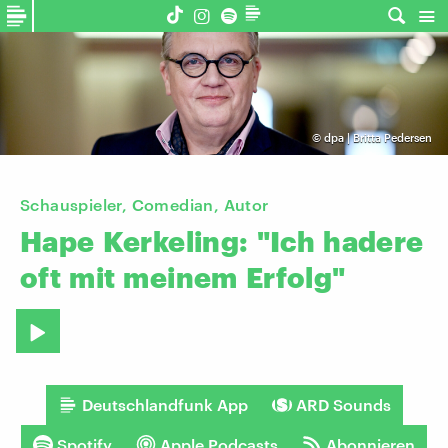
©
dpa | Britta Pedersen
Schauspieler, Comedian, Autor
Hape
Kerkeling:
"Ich
hadere
oft
mit
meinem
Erfolg"
Deutschlandfunk App
ARD Sounds
Spotify
Apple Podcasts
Abonnieren